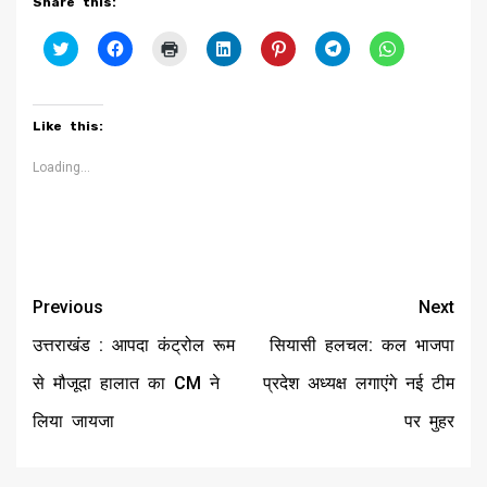
Share this:
Click
Click
Click
Click
Click
Click
Click
to
to
to
to
to
to
to
share
share
print
share
share
share
share
on
on
(Opens
on
on
on
on
Twitter
Facebook
in
LinkedIn
Pinterest
Telegram
WhatsApp
(Opens
(Opens
new
(Opens
(Opens
(Opens
(Opens
Like this:
in
in
window)
in
in
in
in
new
new
new
new
new
new
window)
window)
window)
window)
window)
window)
Loading...
Continue
Previous
Next
Reading
उत्तराखंड : आपदा कंट्रोल रूम
सियासी हलचल: कल भाजपा
से मौजूदा हालात का CM ने
प्रदेश अध्यक्ष लगाएंगे नई टीम
लिया जायजा
पर मुहर