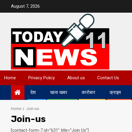
Skip
August 7, 2026
to
content
Home
Privacy Policy
About us
Contact Us
देश
खास खबर
कारोबार
क्राइम
Home
Join-us
Join-us
[contact-form-7 id=”631″ title=”Join Us”]