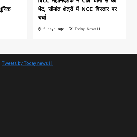
NCC महानिदेशक ने CM धामी से की
धुनिक
भेंट, सीमांत क्षेत्रों में NCC विस्तार पर
चर्चा
2 days ago
Today News11
Tweets by Today news11