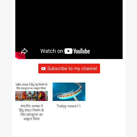
Subscribe to my channel
राष्ट्रीय अध्यक्ष ने
Today news11
हिंदू राष्ट्र निर्माण के
लिए एकजुटता का
आह्वान किया