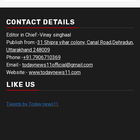
CONTACT DETAILS
Editor in Chief:-Vinay singhaal
Publish from:-
31 Shipra vihar colony, Canal Road,Dehradun,
Uttarakhand 248009
Phone:-
+91.7906710369
Email:-
todaynews11official@gmail.com
Website:-
www.todaynews11.com
LIKE US
Tweets by Today news11