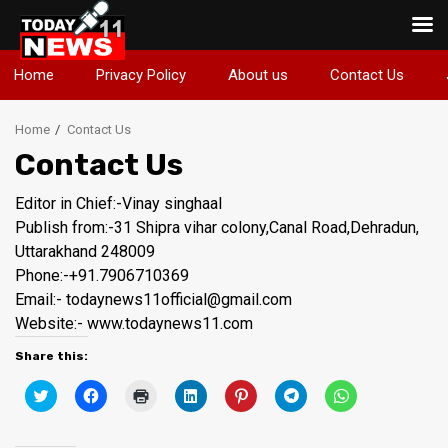
Skip
Home
Privacy Policy
About us
Contact Us
to
content
Home
Contact Us
Contact Us
Editor in Chief:-Vinay singhaal
Publish from:-
31 Shipra vihar colony,Canal Road,Dehradun,
Uttarakhand 248009
Phone:-
+91.7906710369
Email:-
todaynews11official@gmail.com
Website:-
www.todaynews11.com
Share this:
Click
Click
Click
Click
Click
Click
Click
to
to
to
to
to
to
to
share
share
print
share
share
share
share
on
on
(Opens
on
on
on
on
Twitter
Facebook
in
LinkedIn
Pinterest
Telegram
WhatsApp