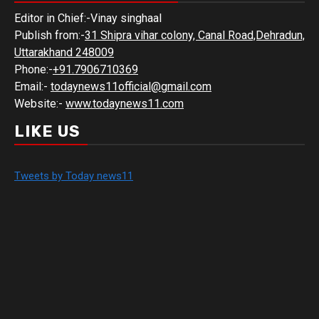
Editor in Chief:-Vinay singhaal
Publish from:-
31 Shipra vihar colony, Canal Road,Dehradun,
Uttarakhand 248009
Phone:-
+91.7906710369
Email:-
todaynews11official@gmail.com
Website:-
www.todaynews11.com
LIKE US
Tweets by Today news11