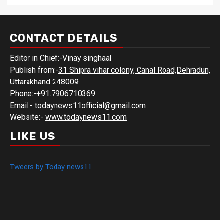
CONTACT DETAILS
Editor in Chief:-Vinay singhaal
Publish from:-
31 Shipra vihar colony, Canal Road,Dehradun,
Uttarakhand 248009
Phone:-
+91.7906710369
Email:-
todaynews11official@gmail.com
Website:-
www.todaynews11.com
LIKE US
Tweets by Today news11