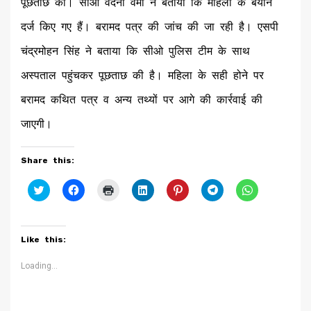
पूछताछ की। सीओ वंदना वर्मा ने बताया कि महिला के बयान
दर्ज किए गए हैं। बरामद पत्र की जांच की जा रही है। एसपी
चंद्रमोहन सिंह ने बताया कि सीओ पुलिस टीम के साथ
अस्पताल पहुंचकर पूछताछ की है। महिला के सही होने पर
बरामद कथित पत्र व अन्य तथ्यों पर आगे की कार्रवाई की
जाएगी।
Share this:
Click
Click
Click
Click
Click
Click
Click
to
to
to
to
to
to
to
share
share
print
share
share
share
share
on
on
(Opens
on
on
on
on
Twitter
Facebook
in
LinkedIn
Pinterest
Telegram
WhatsApp
(Opens
(Opens
new
(Opens
(Opens
(Opens
(Opens
Like this:
in
in
window)
in
in
in
in
new
new
new
new
new
new
window)
window)
window)
window)
window)
window)
Loading...