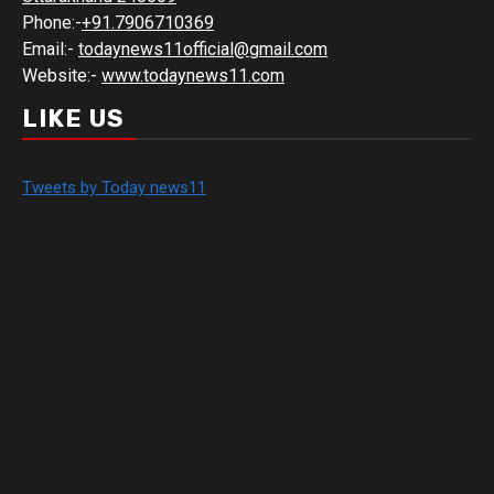
Phone:-
+91.7906710369
Email:-
todaynews11official@gmail.com
Website:-
www.todaynews11.com
LIKE US
Tweets by Today news11