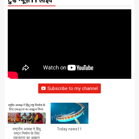
टुडे न्यूज़11 लाइव
Subscribe to my channel
राष्ट्रीय अध्यक्ष ने हिंदू
Today news11
राष्ट्र निर्माण के लिए
एकजुटता का आह्वान