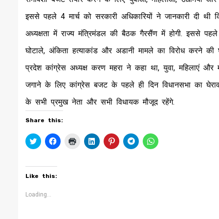
इससे पहले 4 मार्च को सरकारी अधिकारियों ने जानकारी दी थी कि
अध्यक्षता में राज्य मंत्रिमंडल की बैठक गैरसैंण में होगी. इससे पह
घोटाले, अंकिता हत्याकांड और अडानी मामले का विरोध करने की
प्रदेश कांग्रेस अध्यक्ष करण महरा ने कहा था, युवा, महिलाएं 
जगाने के लिए कांग्रेस बजट के पहले ही दिन विधानसभा का घेराव कर
के सभी प्रमुख नेता और सभी विधायक मौजूद रहेंगे.
Share this:
Click
Click
Click
Click
Click
Click
Click
to
to
to
to
to
to
to
share
share
print
share
share
share
share
on
on
(Opens
on
on
on
on
Twitter
Facebook
in
LinkedIn
Pinterest
Telegram
WhatsApp
(Opens
(Opens
new
(Opens
(Opens
(Opens
(Opens
Like this:
in
in
window)
in
in
in
in
new
new
new
new
new
new
window)
window)
window)
window)
window)
window)
Loading...