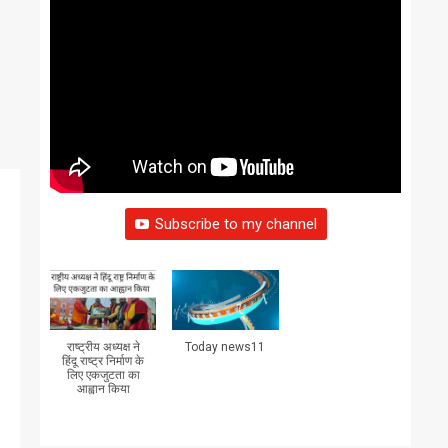
Subscribe to my channel
राष्ट्रीय अध्यक्ष ने
Today news11
हिंदू राष्ट्र निर्माण के
लिए एकजुटता का
आह्वान किया