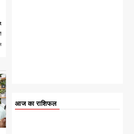
t
ं
स
आज का राशिफल