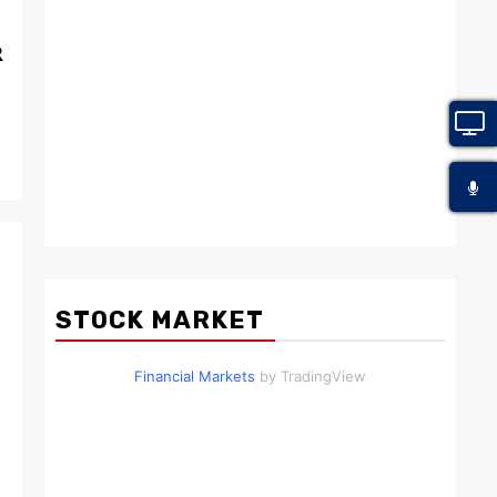
R
STOCK MARKET
Financial Markets
by TradingView