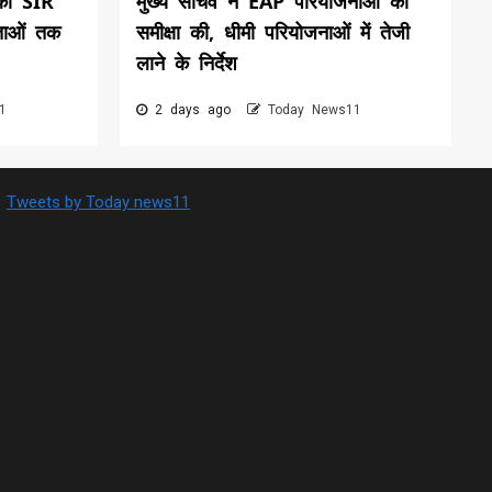
की SIR
मुख्य सचिव ने EAP परियोजनाओं की
ताओं तक
समीक्षा की, धीमी परियोजनाओं में तेजी
लाने के निर्देश
1
2 days ago
Today News11
Tweets by Today news11