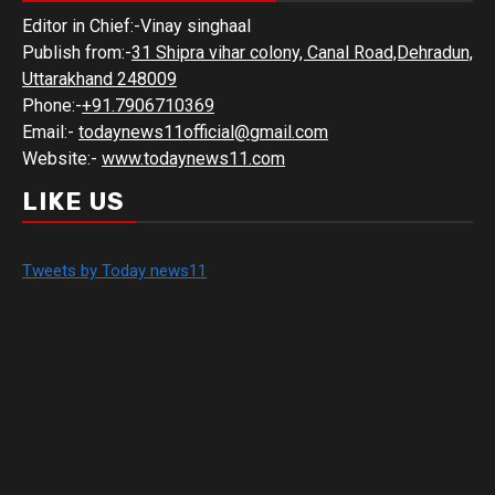
Editor in Chief:-Vinay singhaal
Publish from:-
31 Shipra vihar colony, Canal Road,Dehradun,
Uttarakhand 248009
Phone:-
+91.7906710369
Email:-
todaynews11official@gmail.com
Website:-
www.todaynews11.com
LIKE US
Tweets by Today news11