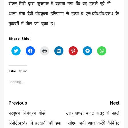
शंकर गिरी द्वारा पूछताछ में बताया गया कि वह इससे पूर्व भी
थाना मंशा देवी पंचकुला हरियाणा से हत्या व एन0डी0पी0एस0 के
मुकदमें में जेल जा चुका है।
Share this:
Click
Click
Click
Click
Click
Click
Click
to
to
to
to
to
to
to
share
share
print
share
share
share
share
on
on
(Opens
on
on
on
on
Twitter
Facebook
in
LinkedIn
Pinterest
Telegram
WhatsApp
(Opens
(Opens
new
(Opens
(Opens
(Opens
(Opens
Like this:
in
in
window)
in
in
in
in
new
new
new
new
new
new
window)
window)
window)
window)
window)
window)
Loading...
Continue
Previous
Next
Reading
प्रदूषण नियंत्रण बोर्ड
उत्तराखण्ड: बजट सत्र से पहले
रिपोर्ट:प्रदेश में हल्द्वानी की हवा
सीएम धामी आज करेंगे कैबिनेट