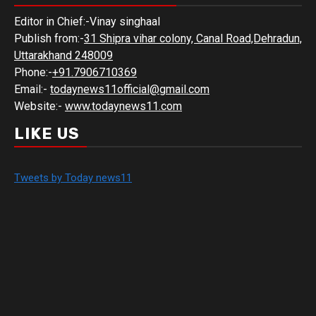
Editor in Chief:-Vinay singhaal
Publish from:-
31 Shipra vihar colony, Canal Road,Dehradun,
Uttarakhand 248009
Phone:-
+91.7906710369
Email:-
todaynews11official@gmail.com
Website:-
www.todaynews11.com
LIKE US
Tweets by Today news11