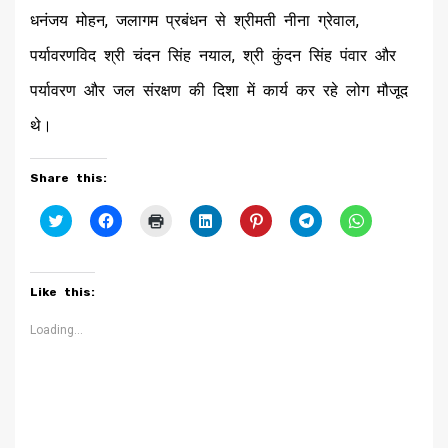
धनंजय मोहन, जलागम प्रबंधन से श्रीमती नीना ग्रेवाल,
पर्यावरणविद श्री चंदन सिंह नयाल, श्री कुंदन सिंह पंवार और
पर्यावरण और जल संरक्षण की दिशा में कार्य कर रहे लोग मौजूद
थे।
Share this:
Click
Click
Click
Click
Click
Click
Click
to
to
to
to
to
to
to
share
share
print
share
share
share
share
on
on
(Opens
on
on
on
on
Twitter
Facebook
in
LinkedIn
Pinterest
Telegram
WhatsApp
(Opens
(Opens
new
(Opens
(Opens
(Opens
(Opens
Like this:
in
in
window)
in
in
in
in
new
new
new
new
new
new
window)
window)
window)
window)
window)
window)
Loading...