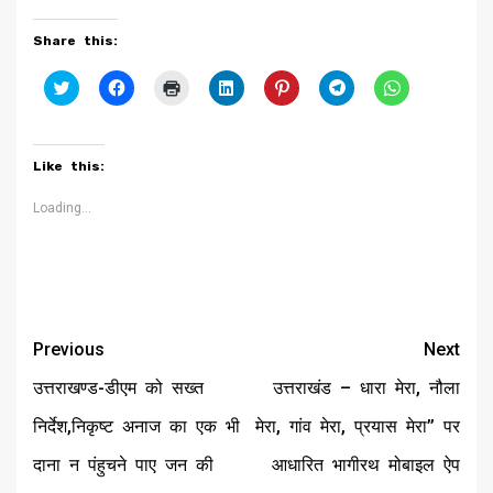
Share this:
Click
Click
Click
Click
Click
Click
Click
to
to
to
to
to
to
to
share
share
print
share
share
share
share
on
on
(Opens
on
on
on
on
Twitter
Facebook
in
LinkedIn
Pinterest
Telegram
WhatsApp
(Opens
(Opens
new
(Opens
(Opens
(Opens
(Opens
Like this:
in
in
window)
in
in
in
in
new
new
new
new
new
new
window)
window)
window)
window)
window)
window)
Loading...
Continue
Previous
Next
Reading
उत्तराखण्ड-डीएम को सख्त
उत्तराखंड – धारा मेरा, नौला
निर्देश,निकृष्ट अनाज का एक भी
मेरा, गांव मेरा, प्रयास मेरा’’ पर
दाना न पंहुचने पाए जन की
आधारित भागीरथ मोबाइल ऐप