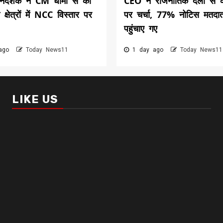
िदेशक ने CM धामी से की
CEO ने राजनीतिक दलों से 
त क्षेत्रों में NCC विस्तार पर
पर चर्चा, 77% नोटिस मतदा
पहुंचाए गए
 ago
Today News11
1 day ago
Today News11
LIKE US