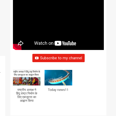
Subscribe to my channel
त
राष्ट्रीय अध्यक्ष ने
Today news11
हिंदू राष्ट्र निर्माण के
लिए एकजुटता का
आह्वान किया