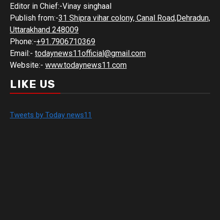
Editor in Chief:-Vinay singhaal
Publish from:-
31 Shipra vihar colony, Canal Road,Dehradun,
Uttarakhand 248009
Phone:-
+91.7906710369
Email:-
todaynews11official@gmail.com
Website:-
www.todaynews11.com
LIKE US
Tweets by Today news11