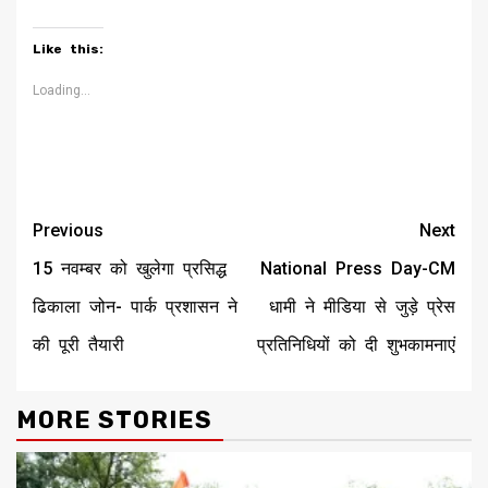
on
on
(Opens
on
on
on
on
Twitter
Facebook
in
LinkedIn
Pinterest
Telegram
WhatsApp
(Opens
(Opens
new
(Opens
(Opens
(Opens
(Opens
Like this:
in
in
window)
in
in
in
in
new
new
new
new
new
new
window)
window)
window)
window)
window)
window)
Loading...
Continue
Previous
Next
Reading
15 नवम्बर को खुलेगा प्रसिद्ध
National Press Day-CM
ढिकाला जोन- पार्क प्रशासन ने
धामी ने मीडिया से जुड़े प्रेस
की पूरी तैयारी
प्रतिनिधियों को दी शुभकामनाएं
MORE STORIES