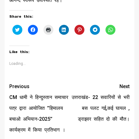
आनन्द स्वरूप उपस्थित रहे।
Share this:
Click
Click
Click
Click
Click
Click
Click
to
to
to
to
to
to
to
share
share
print
share
share
share
share
on
on
(Opens
on
on
on
on
Twitter
Facebook
in
LinkedIn
Pinterest
Telegram
WhatsApp
(Opens
(Opens
new
(Opens
(Opens
(Opens
(Opens
Like this:
in
in
window)
in
in
in
in
new
new
new
new
new
new
window)
window)
window)
window)
window)
window)
Loading...
Continue
Previous
Next
Reading
CM धामी ने हिन्दुस्तान समाचार
उत्तराखंड- 22 सवारियों से भरी
पत्र द्वारा आयोजित ’’हिमालय
बस पलट गई,कई घायल ,
बचाओ अभियान-2025’’
ड्राइवर सहित दो की मौत।
कार्यक्रम में किया प्रतिभाग ।