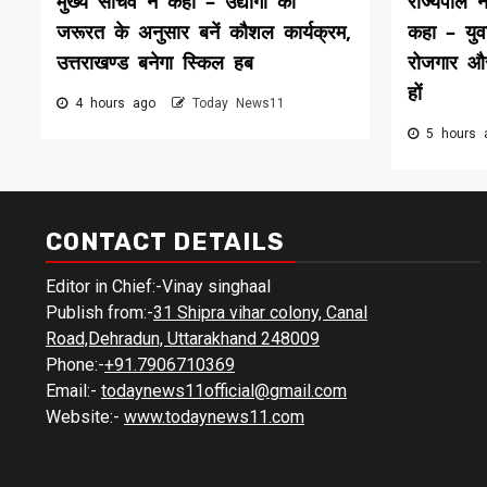
मुख्य सचिव ने कहा – उद्योगों की
राज्यपाल न
जरूरत के अनुसार बनें कौशल कार्यक्रम,
कहा – युवा
उत्तराखण्ड बनेगा स्किल हब
रोजगार और 
हों
4 hours ago
Today News11
5 hours
CONTACT DETAILS
Editor in Chief:-Vinay singhaal
Publish from:-
31 Shipra vihar colony, Canal
Road,Dehradun, Uttarakhand 248009
Phone:-
+91.7906710369
Email:-
todaynews11official@gmail.com
Website:-
www.todaynews11.com