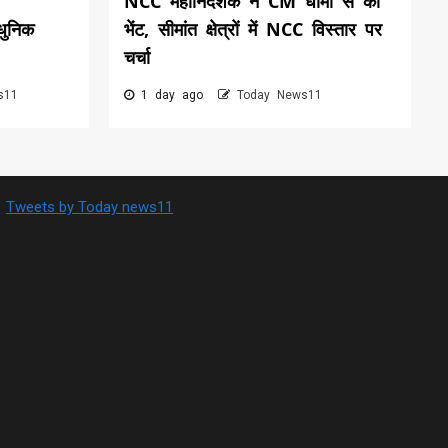
NCC महानिदेशक ने CM धामी से की
धुनिक
भेंट, सीमांत क्षेत्रों में NCC विस्तार पर
चर्चा
s11
1 day ago
Today News11
Tweets by Today news11