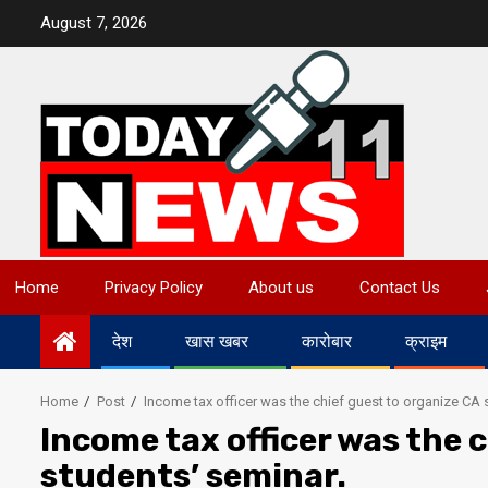
Skip
August 7, 2026
to
content
Home
Privacy Policy
About us
Contact Us
देश
खास खबर
कारोबार
क्राइम
Home
Post
Income tax officer was the chief guest to organize CA 
Income tax officer was the 
students’ seminar.