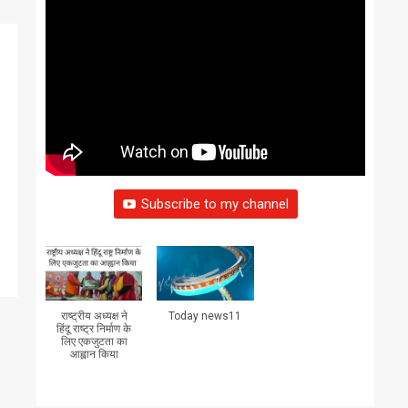
Subscribe to my channel
।
राष्ट्रीय अध्यक्ष ने
Today news11
हिंदू राष्ट्र निर्माण के
लिए एकजुटता का
आह्वान किया