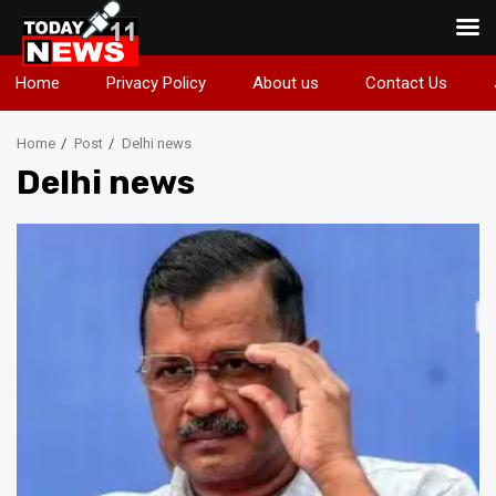
Skip
Home
Privacy Policy
About us
Contact Us
to
content
Home
Post
Delhi news
Delhi news