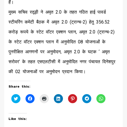
हैं।
मुख्य सचिव रतूड़ी ने अमृत 2.0 के तहत गठित हाई पावर्ड
स्टीयरिंग कमेटी बैठक में अमृत 2.0 (ट्रान्च-2) हेतु 356.52
करोड़ रूपये के स्टेट वाॅटर एक्शन प्लान, अमृत 2.0 (ट्रान्च-2)
के स्टेट वाॅटर एक्शन प्लान में अनुमोदित 08 योजनाओं के
पुनरीक्षित आगणनों पर अनुमोदन, अमृत 2.0 के घटक ‘ अमृत
सरोवर’ के तहत एसएलटीसी में अनुमोदित नगर पंचायत दिनेशपुर
की 02 योजनाओं पर अनुमोदन प्रदान किया।
Share this:
Click
Click
Click
Click
Click
Click
Click
to
to
to
to
to
to
to
share
share
print
share
share
share
share
on
on
(Opens
on
on
on
on
Twitter
Facebook
in
LinkedIn
Pinterest
Telegram
WhatsApp
(Opens
(Opens
new
(Opens
(Opens
(Opens
(Opens
Like this:
in
in
window)
in
in
in
in
new
new
new
new
new
new