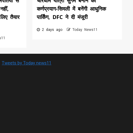
लपतियों से
चारधाम यात्रा सुगम बनाने को
नहीं,
कर्णप्रयाग-सिमली में बनेंगी आधुनिक
 लिए तैयार
पार्किंग, DFC ने दी मंजूरी
2 days ago
Today News11
s11
Tweets by Today news11