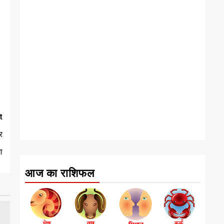
t
र
ा
आज का राशिफल