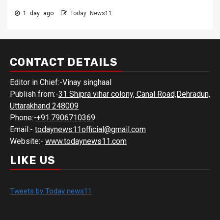
1 day ago
Today News11
CONTACT DETAILS
Editor in Chief:-Vinay singhaal
Publish from:-
31 Shipra vihar colony, Canal Road,Dehradun,
Uttarakhand 248009
Phone:-
+91.7906710369
Email:-
todaynews11official@gmail.com
Website:-
www.todaynews11.com
LIKE US
Tweets by Today news11