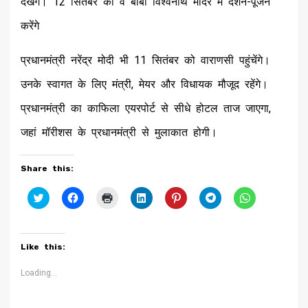
देखेंगे। 12 सितंबर को वे बाबा विश्वनाथ मंदिर में दर्शन-पूजन
करेंगे
प्रधानमंत्री नरेंद्र मोदी भी 11 सितंबर को वाराणसी पहुंचेंगे।
उनके स्वागत के लिए मंत्री, मेयर और विधायक मौजूद रहेंगे।
प्रधानमंत्री का काफिला एयरपोर्ट से सीधे होटल ताज जाएगा,
जहां मॉरीशस के प्रधानमंत्री से मुलाकात होगी।
Share this:
Click
Click
Click
Click
Click
Click
Click
to
to
to
to
to
to
to
share
share
print
share
share
share
share
on
on
(Opens
on
on
on
on
Twitter
Facebook
in
LinkedIn
Pinterest
Telegram
WhatsApp
(Opens
(Opens
new
(Opens
(Opens
(Opens
(Opens
Like this:
in
in
window)
in
in
in
in
new
new
new
new
new
new
window)
window)
window)
window)
window)
window)
Loading...