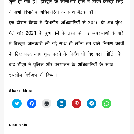
शुरू हो गया है। हरिद्वार के सीसीआर हॉल में डीएम कर्मेंद्र सिंह
ने सभी विभागीय अधिकारियों के साथ बैठक की।
इस दौरान बैठक में विभागीय अधिकारियों से 2016 के अर्ध कुंभ
मेले और 2021 के कुंभ मेले के तहत की गई व्यवस्थाओं के बारे
में विस्तृत जानकारी ली गई साथ ही लॉन्ग टर्म वाले निर्माण कार्यों
के लिए जल्द काम शुरू करने के निर्देश भी दिए गए। मीटिंग के
बाद डीएम ने पुलिस और प्रशासन के अधिकारियों के साथ
स्थलीय निरीक्षण भी किया।
Share this:
Click
Click
Click
Click
Click
Click
Click
to
to
to
to
to
to
to
share
share
print
share
share
share
share
on
on
(Opens
on
on
on
on
Twitter
Facebook
in
LinkedIn
Pinterest
Telegram
WhatsApp
(Opens
(Opens
new
(Opens
(Opens
(Opens
(Opens
Like this:
in
in
window)
in
in
in
in
new
new
new
new
new
new
window)
window)
window)
window)
window)
window)