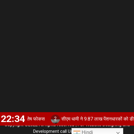
22:34
2
 पर विशेष फोकस
सीएम धामी ने 9.87 लाख पेंशनधारकों को डीबीटी से भेज
Copyright ©2022 All rights reserved | For Website Designing and
Development call Us:- 8920664806
Hindi