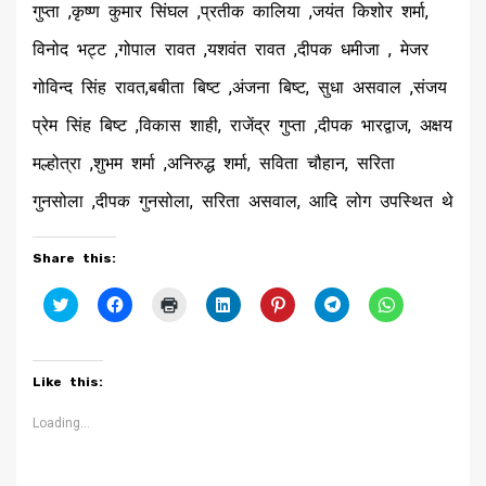
गुप्ता ,कृष्ण कुमार सिंघल ,प्रतीक कालिया ,जयंत किशोर शर्मा,
विनोद भट्ट ,गोपाल रावत ,यशवंत रावत ,दीपक धमीजा , मेजर
गोविन्द सिंह रावत,बबीता बिष्ट ,अंजना बिष्ट, सुधा असवाल ,संजय
प्रेम सिंह बिष्ट ,विकास शाही, राजेंद्र गुप्ता ,दीपक भारद्वाज, अक्षय
मल्होत्रा ,शुभम शर्मा ,अनिरुद्ध शर्मा, सविता चौहान, सरिता
गुनसोला ,दीपक गुनसोला, सरिता असवाल, आदि लोग उपस्थित थे
Share this:
Click
Click
Click
Click
Click
Click
Click
to
to
to
to
to
to
to
share
share
print
share
share
share
share
on
on
(Opens
on
on
on
on
Twitter
Facebook
in
LinkedIn
Pinterest
Telegram
WhatsApp
(Opens
(Opens
new
(Opens
(Opens
(Opens
(Opens
Like this:
in
in
window)
in
in
in
in
new
new
new
new
new
new
window)
window)
window)
window)
window)
window)
Loading...