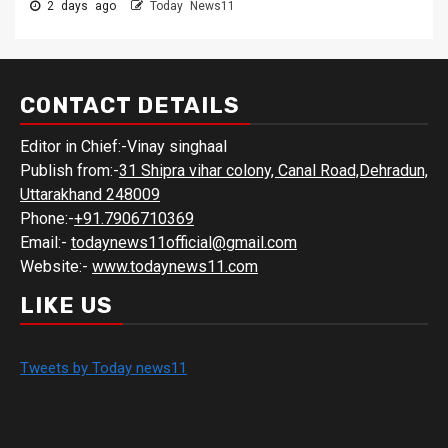
2 days ago
Today News11
CONTACT DETAILS
Editor in Chief:-Vinay singhaal
Publish from:-
31 Shipra vihar colony, Canal Road,Dehradun,
Uttarakhand 248009
Phone:-
+91.7906710369
Email:-
todaynews11official@gmail.com
Website:-
www.todaynews11.com
LIKE US
Tweets by Today news11