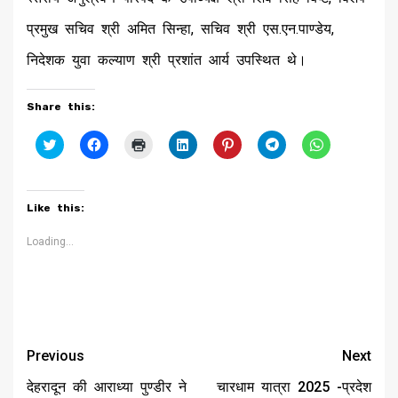
प्रमुख सचिव श्री अमित सिन्हा, सचिव श्री एस.एन.पाण्डेय,
निदेशक युवा कल्याण श्री प्रशांत आर्य उपस्थित थे।
Share this:
Click
Click
Click
Click
Click
Click
Click
to
to
to
to
to
to
to
share
share
print
share
share
share
share
on
on
(Opens
on
on
on
on
Twitter
Facebook
in
LinkedIn
Pinterest
Telegram
WhatsApp
(Opens
(Opens
new
(Opens
(Opens
(Opens
(Opens
Like this:
in
in
window)
in
in
in
in
new
new
new
new
new
new
window)
window)
window)
window)
window)
window)
Loading...
Continue
Previous
Next
Reading
देहरादून की आराध्या पुण्डीर ने
चारधाम यात्रा 2025 -प्रदेश