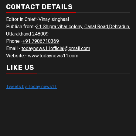
CONTACT DETAILS
Editor in Chief:-Vinay singhaal
Publish from:-
31 Shipra vihar colony, Canal Road,Dehradun,
Uttarakhand 248009
Phone:-
+91.7906710369
Email:-
todaynews11official@gmail.com
Website:-
www.todaynews11.com
LIKE US
Tweets by Today news11