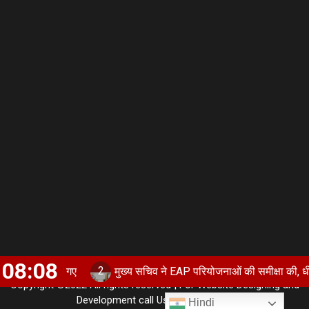
08:08
2
हुंचाए गए
मुख्य सचिव ने EAP परियोजनाओं की समीक्षा की, धीमी परियोजनाओ
Copyright ©2022 All rights reserved | For Website Designing and
Development call Us:- 8920664806
Hindi