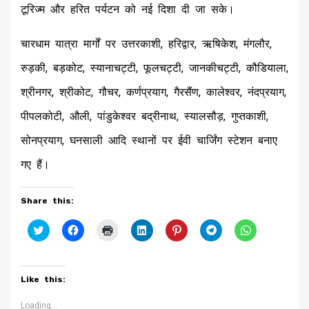
टूरिज्म और हरित पर्यटन को नई दिशा दी जा सके।
चारधाम यात्रा मार्गों पर उत्तरकाशी, हरिद्वार, ऋषिकेश, मंगलौर,
रुड़की, बड़कोट, स्यानाचट्टी, फूलचट्टी, जानकीचट्टी, कौडियाला,
श्रीनगर, श्रीकोट, गौचर, कर्णप्रयाग, गैरसैंण, कालेश्वर, नंदप्रयाग,
पीपलकोटी, औली, पांडुकेश्वर बद्रीनाथ, स्यालसौड़, गुप्तकाशी,
सोनप्रयाग, घनसाली आदि स्थानों पर ईवी चार्जिंग स्टेशन बनाए
गए हैं।
Share this:
Click
Click
Click
Click
Click
Click
Click
to
to
to
to
to
to
to
share
share
print
share
share
share
share
on
on
(Opens
on
on
on
on
Twitter
Facebook
in
LinkedIn
Pinterest
Telegram
WhatsApp
(Opens
(Opens
new
(Opens
(Opens
(Opens
(Opens
Like this:
in
in
window)
in
in
in
in
new
new
new
new
new
new
window)
window)
window)
window)
window)
window)
Loading...