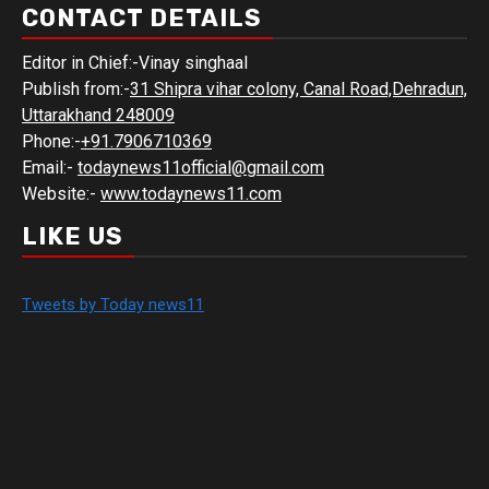
CONTACT DETAILS
Editor in Chief:-Vinay singhaal
Publish from:-
31 Shipra vihar colony, Canal Road,Dehradun,
Uttarakhand 248009
Phone:-
+91.7906710369
Email:-
todaynews11official@gmail.com
Website:-
www.todaynews11.com
LIKE US
Tweets by Today news11