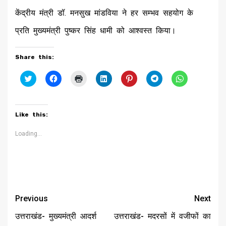
केंद्रीय मंत्री डॉ. मनसुख मांडविया ने हर सम्भव सहयोग के
प्रति मुख्यमंत्री पुष्कर सिंह धामी को आश्वस्त किया।
Share this:
Click
Click
Click
Click
Click
Click
Click
to
to
to
to
to
to
to
share
share
print
share
share
share
share
on
on
(Opens
on
on
on
on
Twitter
Facebook
in
LinkedIn
Pinterest
Telegram
WhatsApp
(Opens
(Opens
new
(Opens
(Opens
(Opens
(Opens
Like this:
in
in
window)
in
in
in
in
new
new
new
new
new
new
window)
window)
window)
window)
window)
window)
Loading...
Continue
Previous
Next
Reading
उत्तराखंड- मुख्यमंत्री आदर्श
उत्तराखंड- मदरसों में वजीफों का