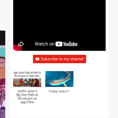
Subscribe to my channel
राष्ट्रीय अध्यक्ष ने
Today news11
हिंदू राष्ट्र निर्माण के
लिए एकजुटता का
आह्वान किया