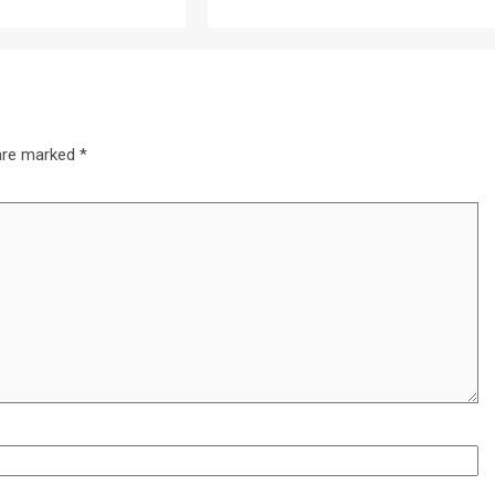
 are marked
*