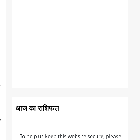
म
आज का राशिफल
र