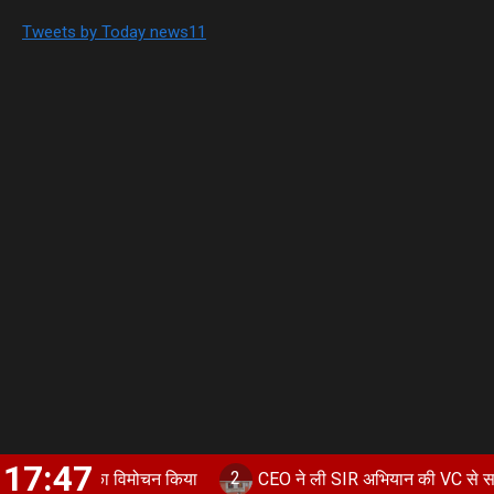
Tweets by Today news11
17:47
2
िका का विमोचन किया
CEO ने ली SIR अभियान की VC से समीक्षा, देहरा