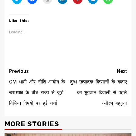
to
to
to
to
to
to
to
share
share
print
share
share
share
share
on
on
(Opens
on
on
on
on
Twitter
Facebook
in
LinkedIn
Pinterest
Telegram
WhatsApp
(Opens
(Opens
new
(Opens
(Opens
(Opens
(Opens
Like this:
in
in
window)
in
in
in
in
new
new
new
new
new
new
window)
window)
window)
window)
window)
window)
Loading...
Continue
Previous
Next
Reading
CM धामी और नीति आयोग के
दुग्ध उत्पादक किसानों के बकाए
उपाध्यक्ष के बीच राज्य से जुड़े
का भुगतान दिवाली से पहले
विभिन्न विषयों पर हुई चर्चा
-सौरभ बहुगुणा
MORE STORIES