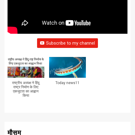
Subscribe to my channel
राष्ट्रीय अध्यक्ष ने हिंदू
Today news11
राष्ट्र निर्माण के लिए
एकजुटता का आह्वान
किया
मौसम