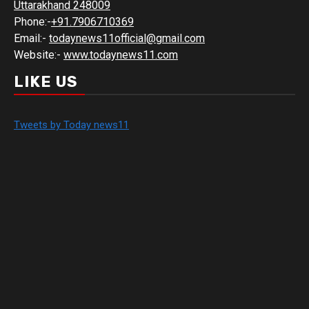
Uttarakhand 248009
Phone:-
+91.7906710369
Email:-
todaynews11official@gmail.com
Website:-
www.todaynews11.com
LIKE US
Tweets by Today news11