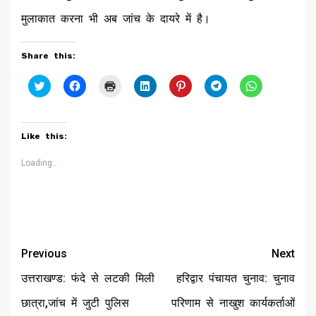
मुलाकात करना भी अब जांच के दायरे में है।
Share this:
Click
Click
Click
Click
Click
Click
Click
to
to
to
to
to
to
to
share
share
print
share
share
share
share
on
on
(Opens
on
on
on
on
Twitter
Facebook
in
LinkedIn
Pinterest
Telegram
WhatsApp
(Opens
(Opens
new
(Opens
(Opens
(Opens
(Opens
Like this:
in
in
window)
in
in
in
in
new
new
new
new
new
new
window)
window)
window)
window)
window)
window)
Loading...
Continue
Previous
Next
Reading
उत्तराखण्ड: फंदे से लटकी मिली
हरिद्वार पंचायत चुनाव: चुनाव
छात्रा,जांच में जुटी पुलिस
परिणाम से नाखुश कार्यकर्ताओं