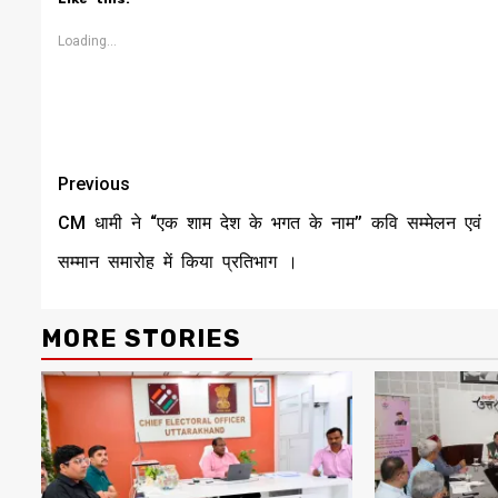
in
in
window)
in
in
in
in
new
new
new
new
new
new
window)
window)
window)
window)
window)
window)
Loading...
Continue
Previous
Reading
CM धामी ने “एक शाम देश के भगत के नाम’’ कवि सम्मेलन एवं
सम्मान समारोह में किया प्रतिभाग ।
MORE STORIES