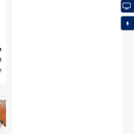
t
े
ण