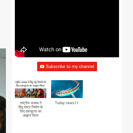
Subscribe to my channel
राष्ट्रीय अध्यक्ष ने
Today news11
हिंदू राष्ट्र निर्माण के
लिए एकजुटता का
आह्वान किया