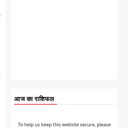
म
े
आज का राशिफल