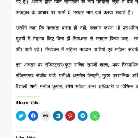
गए हैं। आयोग द्वारा जिन नागरिकों के नाम मतदाता सूची में दर्ज 
अक्टूबर के आधार पर फ़ार्म 6 भरकर नाम दर्ज करवा सकते हैं।
उन्होंने कहा कि मतदाता बनना ही नहीं, मतदान करना भी प्राथ
पुरुषों में भेदभाव किए बिना ही निष्पक्षता से मतदान किया जाए। उ
और आगे बढ़े। निर्वाचन में महिला मतदान पार्टियों एवं महिला संचा
इस अवसर पर रजिस्ट्रार/कुल सचिव रामजी शरण, अपर जिलाधिकारी 
रजिस्ट्रार संजीव पांडे, एडीओ अरुणेश पैन्यूली, मुख्य प्रशानिक 
वैशाली शर्मा, मनोज कुमार, रमेश भटेजा अन्य अधिकारी व विभिन्न 
Share this:
Click
Click
Click
Click
Click
Click
Click
to
to
to
to
to
to
to
share
share
print
share
share
share
share
on
on
(Opens
on
on
on
on
Twitter
Facebook
in
LinkedIn
Pinterest
Telegram
WhatsApp
(Opens
(Opens
new
(Opens
(Opens
(Opens
(Opens
Like this: