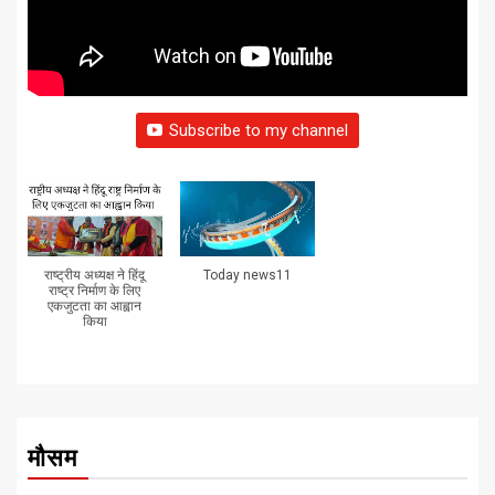
Subscribe to my channel
राष्ट्रीय अध्यक्ष ने हिंदू
Today news11
राष्ट्र निर्माण के लिए
एकजुटता का आह्वान
किया
मौसम