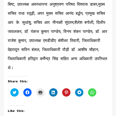
बिष्ट, उपाध्यक्ष अवस्थापना अनुश्रवण परिषद विश्वास डाबर,मुख्य
सचिव राधा रतूड़ी, अपर मुख्य सचिव आनंद बर्द्धन, प्रमुख सचिव
आर. के. सुधांशु, सचिव आर. मीनाक्षी सुंदरम,शैलेश बगोली, दिलीप
जावलकर, डॉ. पंकज कुमार पाण्डेय, विनय शंकर पाण्डेय, डॉ. आर
राजेश कुमार, उपाध्यक्ष एमडीडीए बंशीधर तिवारी, जिलाधिकारी
देहरादून सविन बंसल, जिलाधिकारी पौड़ी डॉ. आशीष चौहान,
जिलाधिकारी हरिद्वार कर्मेन्द्र सिंह सहित अन्य अधिकारी उपस्थित
थे।
Share this:
Click
Click
Click
Click
Click
Click
Click
to
to
to
to
to
to
to
share
share
print
share
share
share
share
on
on
(Opens
on
on
on
on
Twitter
Facebook
in
LinkedIn
Pinterest
Telegram
WhatsApp
(Opens
(Opens
new
(Opens
(Opens
(Opens
(Opens
Like this:
in
in
window)
in
in
in
in
new
new
new
new
new
new