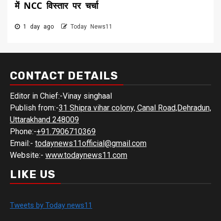
में NCC विस्तार पर चर्चा
1 day ago
Today News11
CONTACT DETAILS
Editor in Chief:-Vinay singhaal
Publish from:-
31 Shipra vihar colony, Canal Road,Dehradun,
Uttarakhand 248009
Phone:-
+91.7906710369
Email:-
todaynews11official@gmail.com
Website:-
www.todaynews11.com
LIKE US
Tweets by Today news11