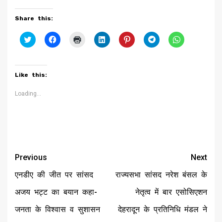
Share this:
Click
Click
Click
Click
Click
Click
Click
to
to
to
to
to
to
to
share
share
print
share
share
share
share
on
on
(Opens
on
on
on
on
Twitter
Facebook
in
LinkedIn
Pinterest
Telegram
WhatsApp
(Opens
(Opens
new
(Opens
(Opens
(Opens
(Opens
Like this:
in
in
window)
in
in
in
in
new
new
new
new
new
new
window)
window)
window)
window)
window)
window)
Loading...
Continue
Previous
Next
Reading
एनडीए की जीत पर सांसद
राज्यसभा सांसद नरेश बंसल के
अजय भट्ट का बयान कहा-
नेतृत्व में बार एसोसिएशन
जनता के विश्वास व सुशासन
देहरादून के प्रतिनिधि मंडल ने