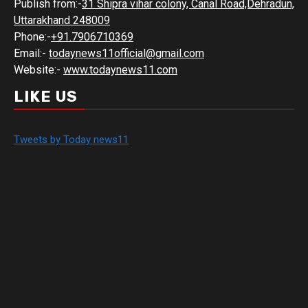
Publish from:-
31 Shipra vihar colony, Canal Road,Dehradun,
Uttarakhand 248009
Phone:-
+91.7906710369
Email:-
todaynews11official@gmail.com
Website:-
www.todaynews11.com
LIKE US
Tweets by Today news11