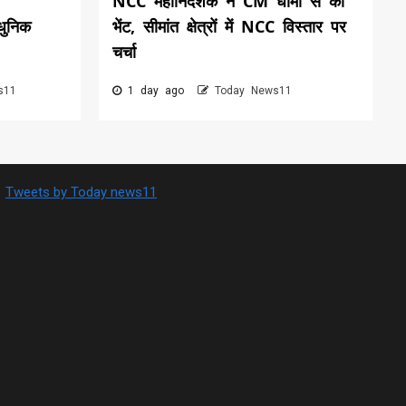
NCC महानिदेशक ने CM धामी से की
धुनिक
भेंट, सीमांत क्षेत्रों में NCC विस्तार पर
चर्चा
s11
1 day ago
Today News11
Tweets by Today news11