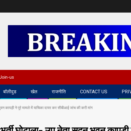
Join-us
बॉलीवुड
खेल
राजनीति
CONTACT US
PRI
वन कापड़ी ने पूरे मामले में याचिका दायर कर सीबीआई जांच की करी मांग
र्ती घोटाला- उप नेता सदन भुवन कापड़ी 