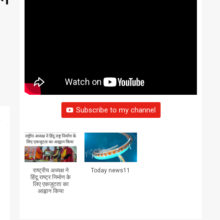
Subscribe to my channel
राष्ट्रीय अध्यक्ष ने
Today news11
हिंदू राष्ट्र निर्माण के
लिए एकजुटता का
आह्वान किया