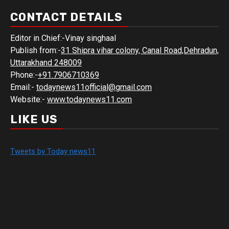
CONTACT DETAILS
Editor in Chief:-Vinay singhaal
Publish from:-
31 Shipra vihar colony, Canal Road,Dehradun,
Uttarakhand 248009
Phone:-
+91.7906710369
Email:-
todaynews11official@gmail.com
Website:-
www.todaynews11.com
LIKE US
Tweets by Today news11