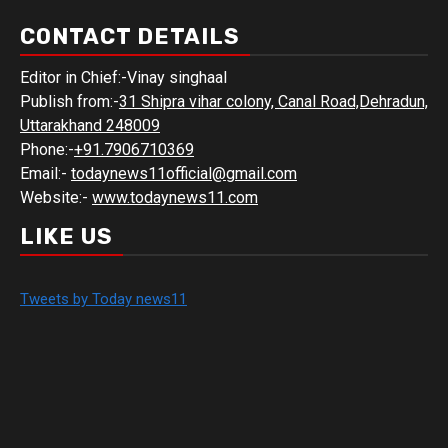
CONTACT DETAILS
Editor in Chief:-Vinay singhaal
Publish from:-
31 Shipra vihar colony, Canal Road,Dehradun,
Uttarakhand 248009
Phone:-
+91.7906710369
Email:-
todaynews11official@gmail.com
Website:-
www.todaynews11.com
LIKE US
Tweets by Today news11