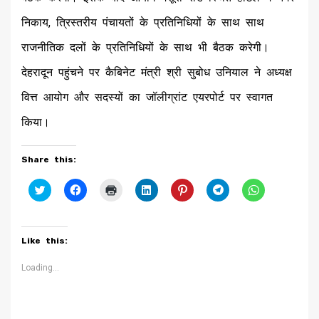
निकाय, त्रिस्तरीय पंचायतों के प्रतिनिधियों के साथ साथ
राजनीतिक दलों के प्रतिनिधियों के साथ भी बैठक करेगी।
देहरादून पहुंचने पर कैबिनेट मंत्री श्री सुबोध उनियाल ने अध्यक्ष
वित्त आयोग और सदस्यों का जॉलीग्रांट एयरपोर्ट पर स्वागत
किया।
Share this:
Click
Click
Click
Click
Click
Click
Click
to
to
to
to
to
to
to
share
share
print
share
share
share
share
on
on
(Opens
on
on
on
on
Twitter
Facebook
in
LinkedIn
Pinterest
Telegram
WhatsApp
(Opens
(Opens
new
(Opens
(Opens
(Opens
(Opens
Like this:
in
in
window)
in
in
in
in
new
new
new
new
new
new
window)
window)
window)
window)
window)
window)
Loading...