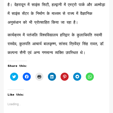
है। देहरादून में साइंस सिटी, हल्द्वानी में एस्ट्रो पार्क और अल्मोड़ा
में साइंस सेंटर के निर्माण के माध्यम से राज्य में वैज्ञानिक
अनुसंधान को भी प्रोत्साहित किया जा रहा है।
कार्यक्रम में पतंजलि विश्वविद्यालय हरिद्वार के कुलाधिपति स्वामी
रामदेव, कुलपति आचार्य बालकृष्ण, सांसद त्रिवेंद्र सिंह रावत, डॉ.
कल्पना सैनी एवं अन्य गणमान्य व्यक्ति उपस्थित थे।
Share this:
Click
Click
Click
Click
Click
Click
Click
to
to
to
to
to
to
to
share
share
print
share
share
share
share
on
on
(Opens
on
on
on
on
Twitter
Facebook
in
LinkedIn
Pinterest
Telegram
WhatsApp
(Opens
(Opens
new
(Opens
(Opens
(Opens
(Opens
Like this:
in
in
window)
in
in
in
in
new
new
new
new
new
new
window)
window)
window)
window)
window)
window)
Loading...