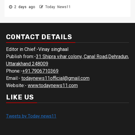
2 days ago
Today News11
CONTACT DETAILS
Editor in Chief:-Vinay singhaal
Publish from:-
31 Shipra vihar colony, Canal Road,Dehradun,
Uttarakhand 248009
Phone:-
+91.7906710369
Email:-
todaynews11official@gmail.com
Website:-
www.todaynews11.com
LIKE US
Tweets by Today news11