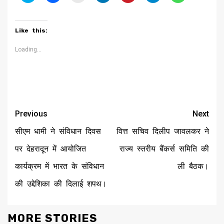
to
to
to
to
to
to
to
share
share
print
share
share
share
share
on
on
(Opens
on
on
on
on
Twitter
Facebook
in
LinkedIn
Pinterest
Telegram
WhatsApp
(Opens
(Opens
new
(Opens
(Opens
(Opens
(Opens
Like this:
in
in
window)
in
in
in
in
new
new
new
new
new
new
window)
window)
window)
window)
window)
window)
Loading...
Continue
Previous
Next
Reading
सीएम धामी ने संविधान दिवस
वित्त सचिव दिलीप जावलकर ने
पर देहरादून में आयोजित
राज्य स्तरीय बैंकर्स समिति की
कार्यक्रम में भारत के संविधान
ली बैठक।
की उद्देशिका की दिलाई शपथ।
MORE STORIES