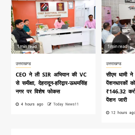
1 min read
1 min read
उत्तराखण्ड
उत्तराखण्ड
CEO ने ली SIR अभियान की VC
सीएम धामी न
से समीक्षा, देहरादून-हरिद्वार-ऊधमसिंह
पेंशनधारकों क
नगर पर विशेष फोकस
₹146.32 करो
पेंशन जारी
4 hours ago
Today News11
12 hours a