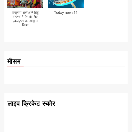
राष्ट्रीय अध्यक्ष ने हिंदू
Today news11
राष्ट्र निर्माण के लिए
एकजुटता का आह्वान
किया
मौसम
लाइव क्रिकेट स्कोर