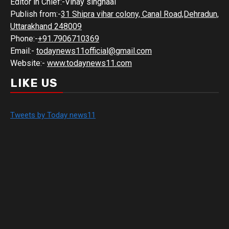
Editor in Chief:-Vinay singhaal
Publish from:-
31 Shipra vihar colony, Canal Road,Dehradun,
Uttarakhand 248009
Phone:-
+91.7906710369
Email:-
todaynews11official@gmail.com
Website:-
www.todaynews11.com
LIKE US
Tweets by Today news11