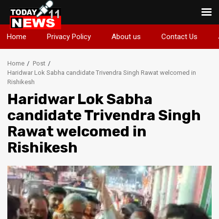
Skip
Home
Privacy Policy
About us
Contact Us
to
content
Home
Post
Haridwar Lok Sabha candidate Trivendra Singh Rawat welcomed in
Rishikesh
Haridwar Lok Sabha
candidate Trivendra Singh
Rawat welcomed in
Rishikesh