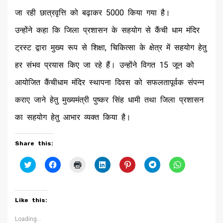
जा रही छात्रवृत्ति को बढ़ाकर 5000 किया गया है।
उन्होंने कहा कि जिला प्रशासन के सहयोग से कैंची धाम मंदिर
ट्रस्ट द्वारा मुख्य रूप से शिक्षा, चिकित्सा के क्षेत्र में सहयोग हेतु
हर संभव प्रयास किए जा रहे हैं। उन्होंने विगत 15 जून को
आयोजित कैंचीधाम मंदिर स्थापना दिवस को सफलतापूर्वक संपन्न
कराए जाने हेतु मुख्यमंत्री पुष्कर सिंह धामी तथा जिला प्रशासन
का सहयोग हेतु आभार व्यक्त किया है।
Share this:
Click
Click
Click
Click
Click
Click
Click
to
to
to
to
to
to
to
share
share
print
share
share
share
share
on
on
(Opens
on
on
on
on
Twitter
Facebook
in
LinkedIn
Pinterest
Telegram
WhatsApp
(Opens
(Opens
new
(Opens
(Opens
(Opens
(Opens
Like this:
in
in
window)
in
in
in
in
new
new
new
new
new
new
window)
window)
window)
window)
window)
window)
Loading...