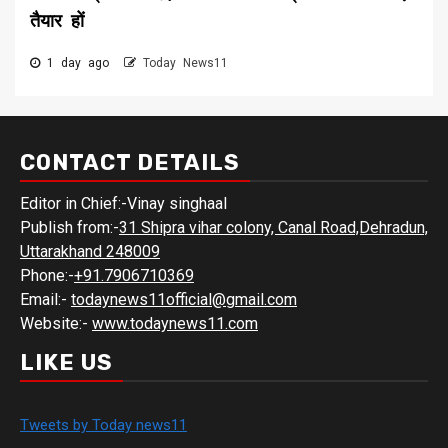
तैयार हों
1 day ago
Today News11
CONTACT DETAILS
Editor in Chief:-Vinay singhaal
Publish from:-
31 Shipra vihar colony, Canal Road,Dehradun,
Uttarakhand 248009
Phone:-
+91.7906710369
Email:-
todaynews11official@gmail.com
Website:-
www.todaynews11.com
LIKE US
Tweets by Today news11