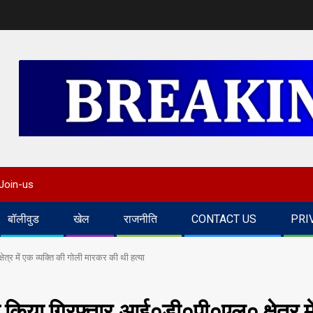
Join-us
बॉलीवुड
खेल
राजनीति
CONTACT US
PRI
ेत्र में एक व्यक्ति की गोली मारकर की थी हत्या
से किया गिरफ्तार,आई०डी०पी०एल० क्षेत्र मे