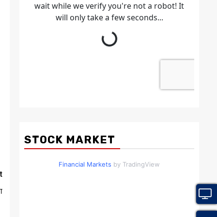
STOCK MARKET
Financial Markets
by TradingView
t
ा