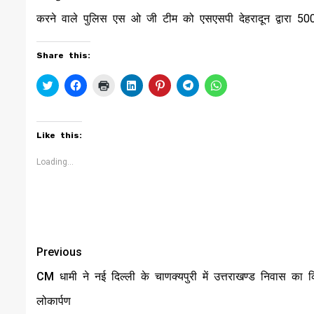
करने वाले पुलिस एस ओ जी टीम को एसएसपी देहरादून द्वारा 500
Share this:
Click
Click
Click
Click
Click
Click
Click
to
to
to
to
to
to
to
share
share
print
share
share
share
share
on
on
(Opens
on
on
on
on
Twitter
Facebook
in
LinkedIn
Pinterest
Telegram
WhatsApp
(Opens
(Opens
new
(Opens
(Opens
(Opens
(Opens
Like this:
in
in
window)
in
in
in
in
new
new
new
new
new
new
window)
window)
window)
window)
window)
window)
Loading...
Continue
Previous
Reading
CM धामी ने नई दिल्ली के चाणक्यपुरी में उत्तराखण्ड निवास का 
लोकार्पण