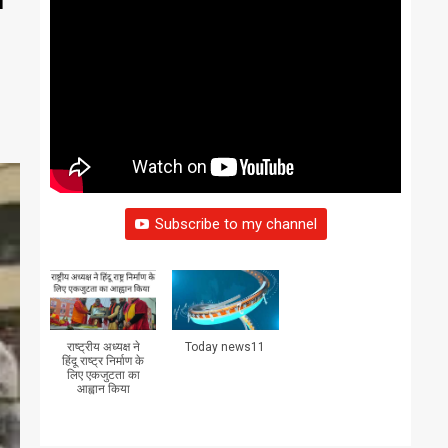
Subscribe to my channel
राष्ट्रीय अध्यक्ष ने
Today news11
हिंदू राष्ट्र निर्माण के
लिए एकजुटता का
आह्वान किया