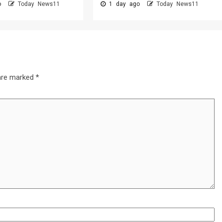
go
Today News11
1 day ago
Today News11
 are marked
*