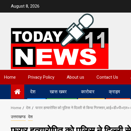
Skip
August 8, 2026
to
content
Home
Privacy Policy
About us
Contact Us
देश
खास खबर
कारोबार
क्राइम
Home
देश
फरार हत्याराेपित काे पुलिस ने दिल्ली से किया गिरफ्तार,आई०डी०पी०एल० क्ष
उत्तराखण्ड
देश
फरार हत्याराेपित काे पुलिस ने दिल्ली 