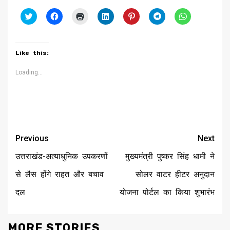
Click
Click
Click
Click
Click
Click
Click
to
to
to
to
to
to
to
share
share
print
share
share
share
share
on
on
(Opens
on
on
on
on
Twitter
Facebook
in
LinkedIn
Pinterest
Telegram
WhatsApp
(Opens
(Opens
new
(Opens
(Opens
(Opens
(Opens
Like this:
in
in
window)
in
in
in
in
new
new
new
new
new
new
window)
window)
window)
window)
window)
window)
Loading...
Continue
Previous
Next
Reading
उत्तराखंड-अत्याधुनिक उपकरणों
मुख्यमंत्री पुष्कर सिंह धामी ने
से लैस होंगे राहत और बचाव
सोलर वाटर हीटर अनुदान
दल
योजना पोर्टल का किया शुभारंभ
MORE STORIES