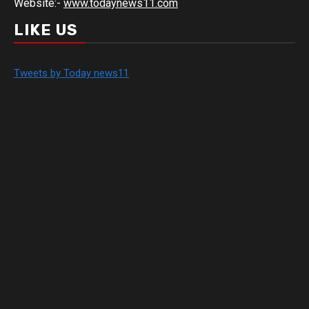
Website:-
www.todaynews11.com
LIKE US
Tweets by Today news11