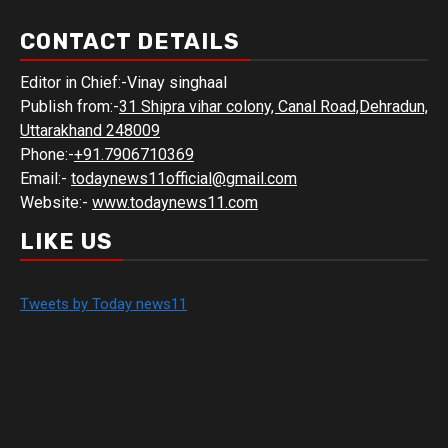
CONTACT DETAILS
Editor in Chief:-Vinay singhaal
Publish from:-
31 Shipra vihar colony, Canal Road,Dehradun,
Uttarakhand 248009
Phone:-
+91.7906710369
Email:-
todaynews11official@gmail.com
Website:-
www.todaynews11.com
LIKE US
Tweets by Today news11