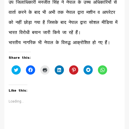
उप जिलाधिकारी मनजीत सिंह ने नेपाल के उच्च अधिकारियों से
वार्ता करने के बाद भी अभी तक नेपाल द्वारा मशीन व आपरेटर
को नहीं छोड़ा गया है जिसके बाद नेपाल द्वारा सोशल मीडिया में
भारत विरोधी बयान जारी किये जा रहें हैं।
भारतीय नागरिक भी नेपाल के विरुद्ध आक्रोशित हो गए हैं।
Share this:
Click
Click
Click
Click
Click
Click
Click
to
to
to
to
to
to
to
share
share
print
share
share
share
share
on
on
(Opens
on
on
on
on
Twitter
Facebook
in
LinkedIn
Pinterest
Telegram
WhatsApp
(Opens
(Opens
new
(Opens
(Opens
(Opens
(Opens
Like this:
in
in
window)
in
in
in
in
new
new
new
new
new
new
window)
window)
window)
window)
window)
window)
Loading...