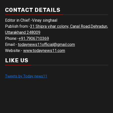
CONTACT DETAILS
Editor in Chief:-Vinay singhaal
Publish from:-
31 Shipra vihar colony, Canal Road,Dehradun,
Uttarakhand 248009
Phone:-
+91.7906710369
Email:-
todaynews11official@gmail.com
Website:-
www.todaynews11.com
LIKE US
Tweets by Today news11