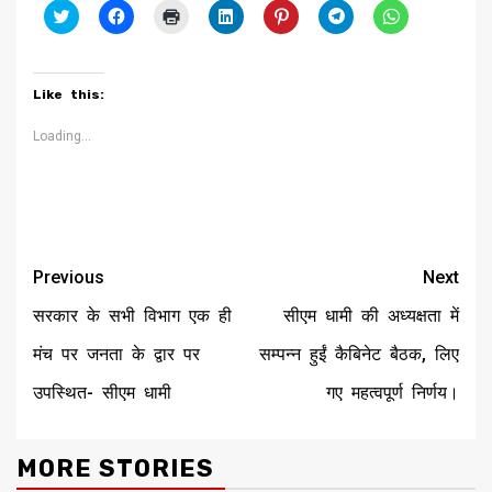
Click
Click
Click
Click
Click
Click
Click
to
to
to
to
to
to
to
share
share
print
share
share
share
share
on
on
(Opens
on
on
on
on
Twitter
Facebook
in
LinkedIn
Pinterest
Telegram
WhatsApp
(Opens
(Opens
new
(Opens
(Opens
(Opens
(Opens
Like this:
in
in
window)
in
in
in
in
new
new
new
new
new
new
window)
window)
window)
window)
window)
window)
Loading...
Continue
Previous
Next
Reading
सरकार के सभी विभाग एक ही
सीएम धामी की अध्यक्षता में
मंच पर जनता के द्वार पर
सम्पन्न हुईं कैबिनेट बैठक, लिए
उपस्थित- सीएम धामी
गए महत्वपूर्ण निर्णय।
MORE STORIES