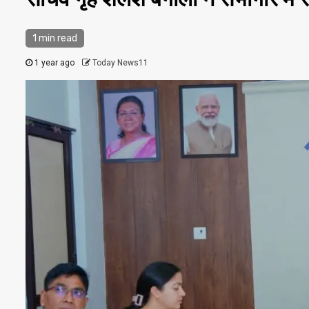
1 min read
1 year ago
Today News11