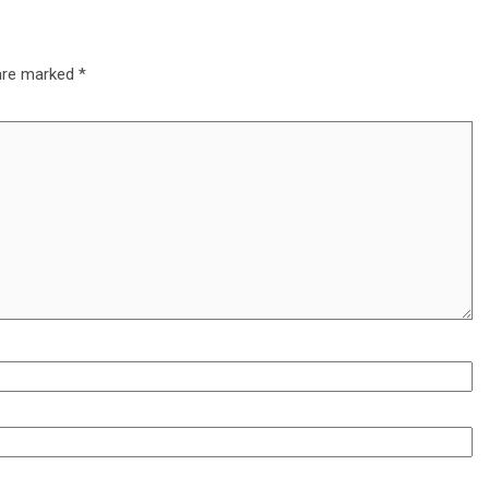
 are marked
*