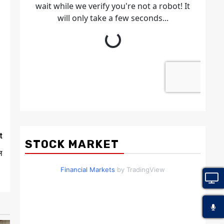
t
STOCK MARKET
ल
Financial Markets
by TradingView