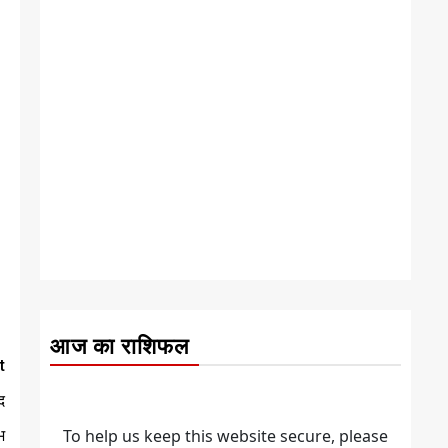
आज का राशिफल
t
द
भ