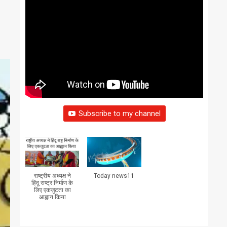
Subscribe to my channel
राष्ट्रीय अध्यक्ष ने
Today news11
हिंदू राष्ट्र निर्माण के
लिए एकजुटता का
आह्वान किया