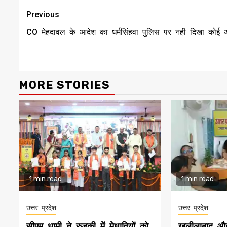
Continue
Previous
Reading
CO मेहदावल के आदेश का धर्मसिंहवा पुलिस पर नही दिखा कोई
MORE STORIES
1 min read
1 min read
उत्तर प्रदेश
उत्तर प्रदेश
सीएम धामी ने रुड़की में मेधावियों को
खलीलाबाद औद्य