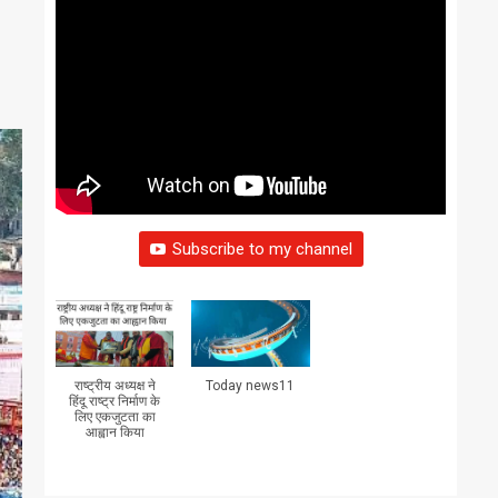
Subscribe to my channel
राष्ट्रीय अध्यक्ष ने
Today news11
हिंदू राष्ट्र निर्माण के
लिए एकजुटता का
आह्वान किया