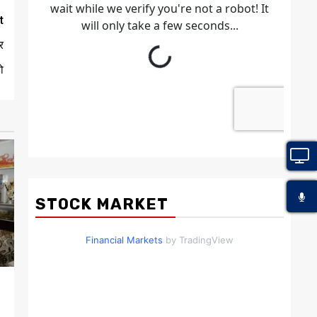
t
र
ो
STOCK MARKET
Financial Markets
by TradingView