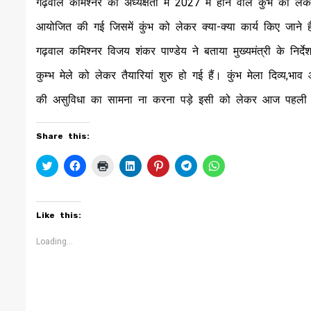
गढ़वाल कमिश्नर की अध्यक्षता में 2027 में होने वाले कुंभ को ले
आयोजित की गई जिसमें कुंभ को लेकर क्या-क्या कार्य किए जाने 
गढ़वाल कमिश्नर विजय शंकर पाण्डेय ने बताया मुख्यमंत्री के निर
कुम्भ मेले को लेकर तैयारियां शुरु हो गई हैं। कुंभ मेला दिव्य,भ
की असुविधा का सामना ना करना पड़े इसी को लेकर आज पहली 
Share this:
Click
Click
Click
Click
Click
Click
Click
to
to
to
to
to
to
to
share
share
print
share
share
share
share
on
on
(Opens
on
on
on
on
Twitter
Facebook
in
LinkedIn
Pinterest
Telegram
WhatsApp
(Opens
(Opens
new
(Opens
(Opens
(Opens
(Opens
Like this:
in
in
window)
in
in
in
in
new
new
new
new
new
new
window)
window)
window)
window)
window)
window)
Loading...