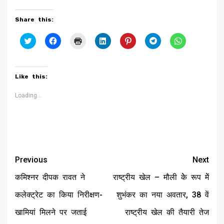
Share this:
Click
Click
Click
Click
Click
Click
Click
to
to
to
to
to
to
to
share
share
print
share
share
share
share
on
on
(Opens
on
on
on
on
Twitter
Facebook
in
LinkedIn
Pinterest
Telegram
WhatsApp
(Opens
(Opens
new
(Opens
(Opens
(Opens
(Opens
Like this:
in
in
window)
in
in
in
in
new
new
new
new
new
new
window)
window)
window)
window)
window)
window)
Loading...
Continue
Previous
Next
Reading
कमिश्नर दीपक रावत ने
राष्ट्रीय खेल – मौली केे रूप मेें
कलेक्ट्रेट का किया निरीक्षण-
शुभंकर का नया अवतार, 38 वें
खामियां मिलने पर जताई
राष्ट्रीय खेल की तैयारी तेज