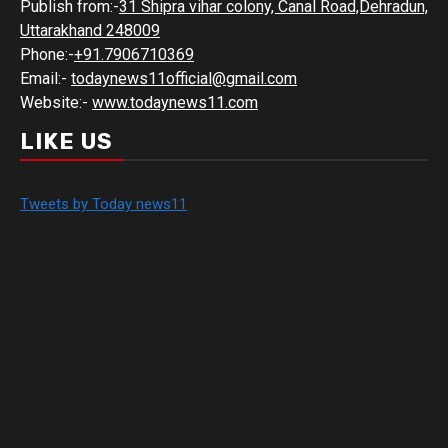
Publish from:-
31 Shipra vihar colony, Canal Road,Dehradun,
Uttarakhand 248009
Phone:-
+91.7906710369
Email:-
todaynews11official@gmail.com
Website:-
www.todaynews11.com
LIKE US
Tweets by Today news11