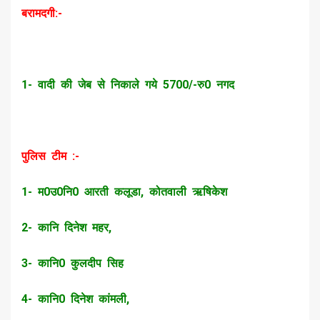
बरामदगी:-
1- वादी की जेब से निकाले गये 5700/-रु0 नगद
पुलिस टीम :-
1- म0उ0नि0 आरती कलूडा, कोतवाली ऋषिकेश
2- कानि दिनेश महर,
3- कानि0 कुलदीप सिह
4- कानि0 दिनेश कांमली,