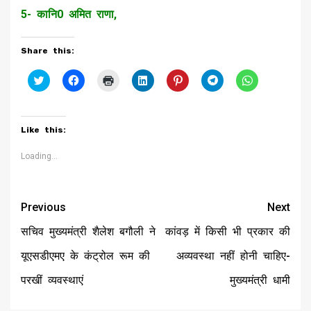
5- कानि0 अमित राणा,
Share this:
Click
Click
Click
Click
Click
Click
Click
to
to
to
to
to
to
to
share
share
print
share
share
share
share
on
on
(Opens
on
on
on
on
Twitter
Facebook
in
LinkedIn
Pinterest
Telegram
WhatsApp
(Opens
(Opens
new
(Opens
(Opens
(Opens
(Opens
Like this:
in
in
window)
in
in
in
in
new
new
new
new
new
new
window)
window)
window)
window)
window)
window)
Loading...
Continue
Previous
Next
Reading
सचिव मुख्यमंत्री शैलेश बगौली ने
कांवड़ में किसी भी प्रकार की
यूएसडीएमए के कंट्रोल रूम की
अव्यवस्था नहीं होनी चाहिए-
परखीं व्यवस्थाएं
मुख्यमंत्री धामी